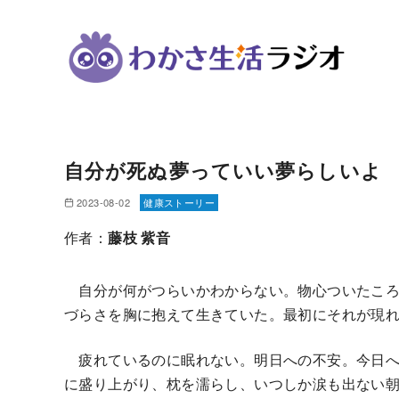
コ
ン
自分が死ぬ夢っていい夢らしいよ
テ
ン
2023-08-02
健康ストーリー
ツ
作者：
藤枝 紫音
へ
移
自分が何がつらいかわからない。物心ついたころ
動
づらさを胸に抱えて生きていた。最初にそれが現
疲れているのに眠れない。明日への不安。今日へ
に盛り上がり、枕を濡らし、いつしか涙も出ない