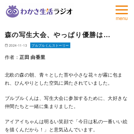
コ
森の写生大会、やっぱり優勝は…
ン
テ
2024-11-13
ブルブルくんストーリー
ン
作者：
正田 由香里
ツ
へ
北欧の森の朝、青々とした苔や小さな花々が霧に包ま
移
れ、ひんやりとした空気に満たされていました。
動
ブルブルくんは、写生大会に参加するために、大好きな
仲間たちと一緒に集まりました。
アイアイちゃんは明るい笑顔で「今日は私の一番いい絵
を描くんだから！」と意気込んでいます。