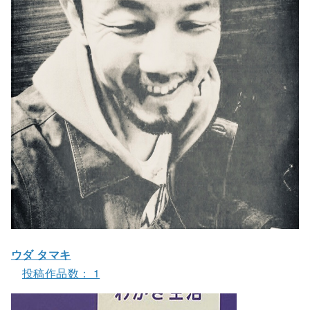
ウダ タマキ
投稿作品数： 1