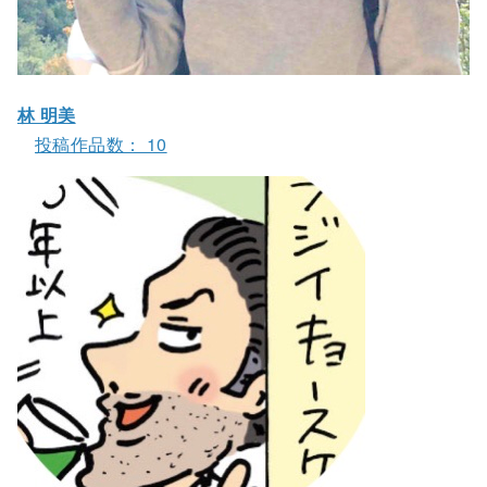
林 明美
投稿作品数： 10