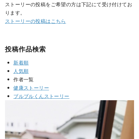
ストーリーの投稿をご希望の方は下記にて受け付けてお
ります。
ストーリーの投稿はこちら
投稿作品検索
新着順
人気順
作者一覧
健康ストーリー
ブルブルくんストーリー