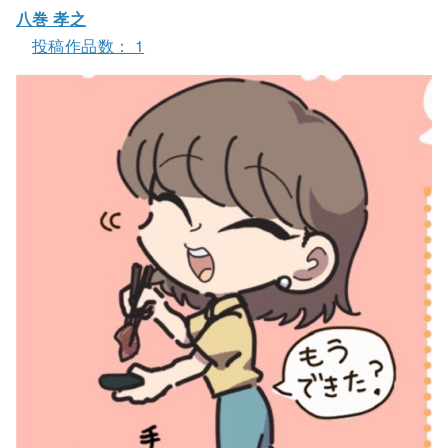
八巻 孝之
投稿作品数： 1