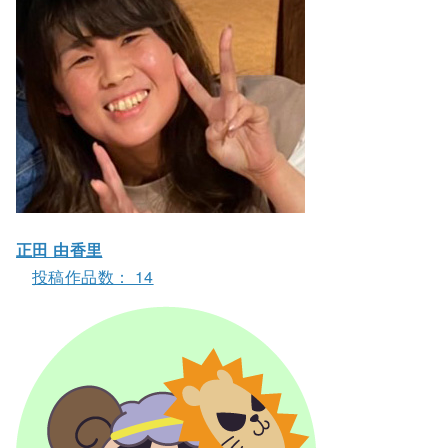
正田 由香里
投稿作品数： 14