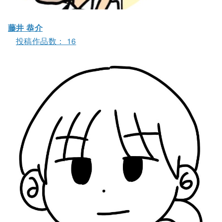
藤井 恭介
投稿作品数： 16