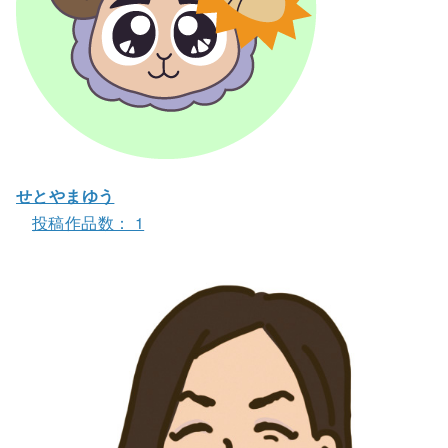
せとやまゆう
投稿作品数： 1