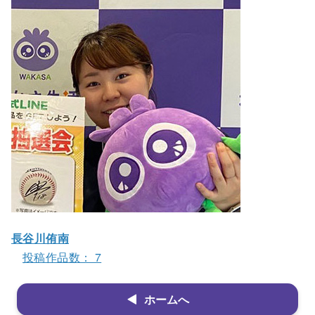
長谷川侑南
投稿作品数： 7
ホームへ