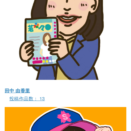
田中 由香里
投稿作品数： 13