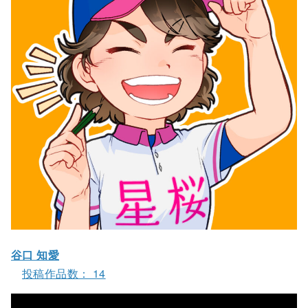
谷口 知愛
投稿作品数： 14