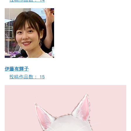
伊藤有輝子
投稿作品数： 15