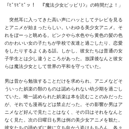
「ﾋﾟﾘﾋﾟﾋﾟッ！ 『魔法少女ピッピリﾝ』の時間だよ！」
突然耳に入ってきた高い声にハッとしてテレビを見る
とアニメが始まったらしい。いわゆる美少女アニメ。そ
れをぼーっと眺める。ピンクやら水色やら黄色の髪の色
のかわいい女の子たちが学校で友達と過ごしたり、恋愛
をしたりするよくある話。しかし、彼女たちは普通の女
子学生とは少し違うところがあった。放課後なんと彼女
らは魔法少女として世界の平和を守っていた。
男は昔から勉強することだけを求められ、アニメなどそ
ういった娯楽の類のものは認められない幼少期を過ごし
ていた。唯一認められた娯楽は本を読むことのみだった
が、それでも漫画などは禁止だった。その影響か男はア
ニメなど好んで見たことはなく、その日はそれをなんと
なく見た。次の日曜日も男は例の美少女アニメを観た。
彼女たちの諦めずに敵に立ち向かう姿はもちろん、各々