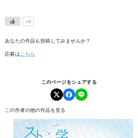
+3
あなたの作品も投稿してみませんか？
応募は
こちら
このページをシェアする
この作者の他の作品を見る