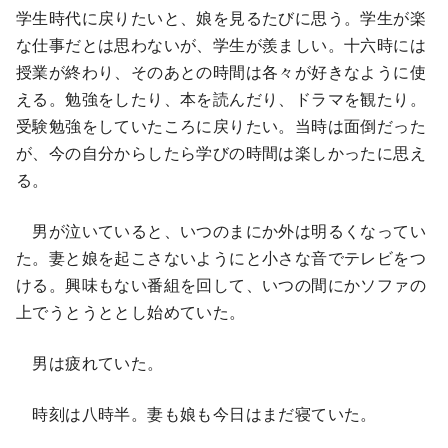
学生時代に戻りたいと、娘を見るたびに思う。学生が楽
な仕事だとは思わないが、学生が羨ましい。十六時には
授業が終わり、そのあとの時間は各々が好きなように使
える。勉強をしたり、本を読んだり、ドラマを観たり。
受験勉強をしていたころに戻りたい。当時は面倒だった
が、今の自分からしたら学びの時間は楽しかったに思え
る。
男が泣いていると、いつのまにか外は明るくなってい
た。妻と娘を起こさないようにと小さな音でテレビをつ
ける。興味もない番組を回して、いつの間にかソファの
上でうとうととし始めていた。
男は疲れていた。
時刻は八時半。妻も娘も今日はまだ寝ていた。