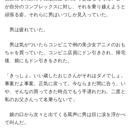
が自分のコンプレックスに対し、それを乗り越えようと
頑張る姿。それらに男はいつしか見入っていた。
男は疲れていた。
男は気がついたらコンビニで例の美少女アニメのおも
ちゃを買っていた。コンビニ店員にドン引きされ、帰宅
後、娘にもドン引きをされた。
「きっしょ。いい歳したおじさんがそれはダメでしょ。
事案だよ事案。正気に戻って。今ならまだ間に合う。い
や、そんなの買ってきた時点でもう手遅れだわ。二度と
私のお父さんって名乗らないで」
娘の口から次々と出てくる罵声に男は目に涙を浮かべ
て叫んだ。